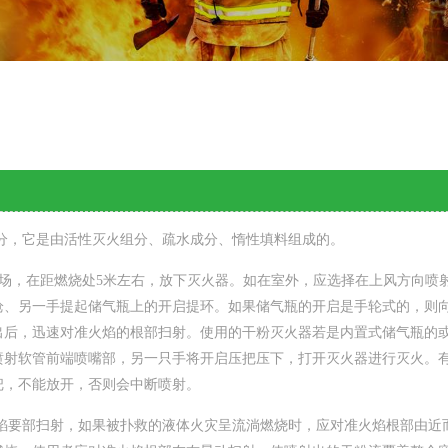
分，它是由活性灭火组分、疏水成分、惰性填料组成的。
，在距燃烧处5米左右，放下灭火器。如在室外，应选择在上风方向喷
枪、另一手提起储气瓶上的开启提环。如果储气瓶的开启是手轮式的，则
出后，迅速对准火焰的根部扫射。使用的干粉灭火器若是内置式储气瓶的
喷射软管前端喷嘴部，另一只手将开启压把压下，打开灭火器进行灭火。
把，不能放开，否则会中断喷射。
要部扫射，如果被扑救的液体火灾呈流淌燃烧时，应对准火焰根部由近