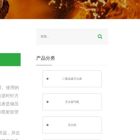
产品分类
二氧化碳灭火器
射。使用的
向逆时针方
灭火器气瓶
或者是储压
有喷射软管
灭火剂
而远，并左