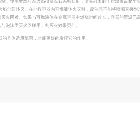
燃烧，使用者应对准火焰根部左右晃动扫射，使喷射出的干粉流覆盖整个
火焰全部扑灭。在扑救容器内可燃液体火灾时，应注意不能将喷嘴直接对
成灭火困难。如果当可燃液体在金属容器中燃烧时间过长，容器的壁温已
若与泡沫类灭火器联用，则灭火效果更佳。
的具体适用范围，才能更好的发挥它的作用。